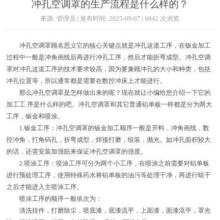
冲孔空调罩的生产流程是什么样的？
来源: 管理员 | 发布时间: 2025-09-07 | 6842 次浏览
冲孔空调罩顾名思义它的核心关键点就是冲孔这道工序，在钣金加工
过程中一般是冲角画线后再进行冲孔工序，然后才能折弯成型。冲孔空调
罩对冲孔这道工序的技术要求较高，因为要兼顾冲孔的大小和种类，包括
冲孔位置等，所以通常都是需要在数控冲床上才能进行。
那么冲孔空调罩是怎样做出来的呢？现在就让小编给您介绍一下它的
加工工 序是什么样的吧。冲孔空调罩和其它普通铝单板一样都是分为两大
工序，钣金和喷涂。
1.钣金工序：冲孔空调罩的钣金加工顺序一般是开料，冲角画线，数
控冲角，打角码孔，折弯成型，焊接打磨，组装，抛光。如冲孔面积较大
的话，还需安装加强筋来保证冲孔空调罩的强度。
2.喷涂工序：喷涂工序可分为两个小工序，在喷涂之前需要对铝单板
进行预处理工序，使用特殊药水将铝单板的油污等处理干净，再进行晾干
之后才能进入主喷涂工序。
喷涂工序的顺序一般依次为：
清洗挂件，打磨除尘，喷底漆，底漆流平，上面漆，面漆流平，罩光