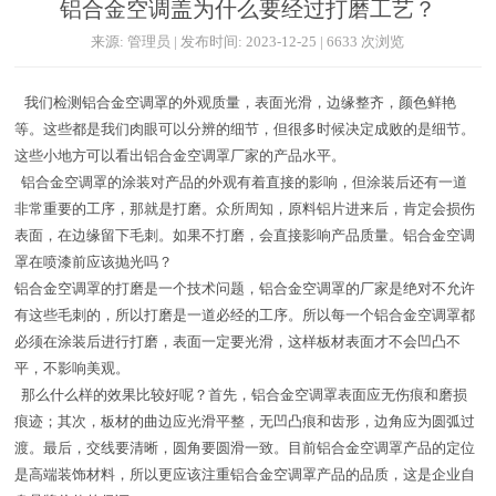
铝合金空调盖为什么要经过打磨工艺？
来源: 管理员 | 发布时间: 2023-12-25 | 6633 次浏览
我们检测铝合金空调罩的外观质量，表面光滑，边缘整齐，颜色鲜艳
等。这些都是我们肉眼可以分辨的细节，但很多时候决定成败的是细节。
这些小地方可以看出铝合金空调罩厂家的产品水平。
铝合金空调罩的涂装对产品的外观有着直接的影响，但涂装后还有一道
非常重要的工序，那就是打磨。众所周知，原料铝片进来后，肯定会损伤
表面，在边缘留下毛刺。如果不打磨，会直接影响产品质量。铝合金空调
罩在喷漆前应该抛光吗？
铝合金空调罩的打磨是一个技术问题，铝合金空调罩的厂家是绝对不允许
有这些毛刺的，所以打磨是一道必经的工序。所以每一个铝合金空调罩都
必须在涂装后进行打磨，表面一定要光滑，这样板材表面才不会凹凸不
平，不影响美观。
那么什么样的效果比较好呢？首先，铝合金空调罩表面应无伤痕和磨损
痕迹；其次，板材的曲边应光滑平整，无凹凸痕和齿形，边角应为圆弧过
渡。最后，交线要清晰，圆角要圆滑一致。目前铝合金空调罩产品的定位
是高端装饰材料，所以更应该注重铝合金空调罩产品的品质，这是企业自