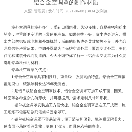
铝合金空调罩的制作材质
来源: 管理员 | 发布时间: 2021-06-08 | 3034 次浏览
室外空调悬挂室外多年，受到日晒雨淋、风沙侵蚀，容易生锈和粉尘
堵塞，严重影响空调的正常使用寿命。如果保护不好，灰尘也会进入、排
出内部的铝板或电机和外部机器，后面的铝板也会导致散热不良，外壳容
易腐蚀等严重后果。空调外罩是为了保护空调外罩，覆盖空调外罩，美化
住宅和建筑外观而制造的。今天小编带你了解一下铝合金空调罩为什么要
选用铝单板作为材料。
铝单板空调罩的优点：
1.铝合金空调罩具有刚性好、重量轻、强度高的特点。铝合金空调覆
盖耐腐蚀，碳氟涂料长达25年无腿色。
2.是铝单板铝合金空调罩技术。铝合金空调罩可加工成平面、圆弧、
球面等各种复杂几何形状，并可根据用户需求定制尺寸和形状。
3.铝单板空调罩安装施工方便快捷。铝合金空调罩是在工厂成型，施
工现场不需要切割只需简单固定即可。
4.铝单板铝空调罩不容易沾污，便于清洁和保养。氟涂膜无附着力，
使表面不易附着污染物，更便于清洁，而且色彩艳丽多变。