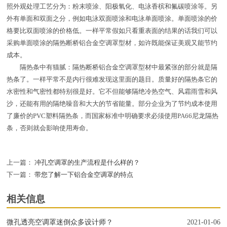
照外观处理工艺分为：粉末喷涂、阳极氧化、电泳香槟和氟碳喷涂等。另
外有单面和双面之分，例如电泳双面喷涂和电泳单面喷涂。单面喷涂的价
格要比双面喷涂的价格低。一样平常假如只看重表面的结果的话我们可以
采购单面喷涂的隔热断桥铝合金空调罩型材，如许既能保证美观又能节约
成本。
隔热条中有猫腻：隔热断桥铝合金空调罩型材中最紧张的部分就是隔
热条了。一样平常不是内行很难发现这里面的题目。质量好的隔热条它的
水密性和气密性都特别很是好。它不但能够隔绝冷热空气、风霜雨雪和风
沙，还能有用的隔绝噪音和大大的节省能量。部分企业为了节约成本使用
了廉价的PVC塑料隔热条，而国家标准中明确要求必须使用PA66尼龙隔热
条，否则就会影响使用寿命。
上一篇：
冲孔空调罩的生产流程是什么样的？
下一篇：
带您了解一下铝合金空调罩的特点
相关信息
微孔透亮空调罩迷倒众多设计师？
2021-01-06