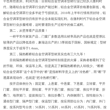
平也有些差异。利润方面：目前铝合金空调罩型材行业已经步入微利时
代，随着铝合金空调罩行业的产能过剩，铝合金空调罩价格屡创新低，电
解铝合金空调罩行业多半处于亏损状况。2016年上半年行情有所好转，铝
合金空调罩型材但仍有折半企业未能实现红利。在微利时代下铝合金空调
罩型材行业步履维艰，这时要谨防生产过程中的偷工减料。
第二，从壁厚看产品质量！
一样平常作家装产品，门窗厂多数选用出材率高的产品也就是壁厚比
较薄的产品以降低造价，象瑞达出产的1.3厚就低于国标。国标规定：型材
厚度应大于或等于1.4mm。
第三，隔热断桥铝合金空调罩型材其实也有三六九等！
目前隔热断桥铝合金空调罩型材特别很是的火爆，采购者都看到了它
的节能、环保、保温等上风。但是真正了解隔热断桥的人却很少。“断桥
铝合金空调罩”这个名字中的“桥”是指材料学意义上的“冷热桥”，而“断”字
透露表现动作，也就是“把冷热桥打断”。
按开启体例分为：固定窗、上悬窗、中悬窗、下悬窗、立转窗、平开
门窗、滑轮平开窗、滑轮窗、平开下悬门窗、推拉门窗、推拉平开窗、折
叠门、地弹簧门、提拔推拉门、推拉折叠门、内倒侧滑门。按性能分为：
通俗型门窗、隔声型门窗、保温型门窗。按应用部位分为：内门窗、外门
窗。按系列型号分类：50系列，55系列，60系列，65系列，70系列等。按