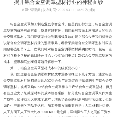
揭开铝合金空调罩型材行业的神秘面纱
来源: 管理员 | 发布时间: 2020-03-11 | 4450 次浏览
铝合金空调罩加工制造业也享誉全球。但是我们都知道，铝合金空调
罩型材的价格有高有低，质量有好有坏，我们面对市面上琳琅满目的铝合
金空调罩型材，我们应该怎样做到既省钱又放心呢？那么今天我们就来说
说铝合金空调罩型材行业的那些事儿，看看采购铝合金空调罩型材时应该
细致哪些细节？上一次我们针对铝合金空调罩型材采购的时间、包装、选
材和含税不含税的题目睁开讨论，今次我们重点针对铝合金空调罩型材的
成本、壁厚和隔热断桥等题目解读一下。
第一，铝合金空调罩型材成本中的猫腻要小心！
我们知道铝合金空调罩型材的成本重要包括以下几个方面：通常铝合
金空调罩型材厂家都是采购AOO铝合金空调罩锭自行熔炼来生产铝合金空
调罩型材，或者采购6063铝合金空调罩棒来生产铝合金空调罩型材。但是
有些企业为了削减原材料的成本就会采购一部分废铝合金空调罩来作为生
产质料，如许就大大削减了成本，增长了企业的利润网站排名优化，但是
如许生产出来的产品不达标。加工费用方面重要包括：人工+利润+运费。
人工方面工人工资大约在3000-6000元之间，详细操作工人之间的工资水