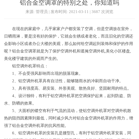
铝合金空调罩的特别之处，你知道吗
来源: 管理员 | 发布时间: 2021-03-11 | 3687 次浏览
在现在的家庭中，几乎家家户户都安装了空调，但是空调放在室外，
日晒雨淋，要是没有好的保护，它就会生锈或者老化，而且旧化的空调还
会影响小区或者办公大楼的美观，那么如何给空调起到装饰和保护的作用
呢？铝合金空调罩就是为了保护空调外机和遮掩空调外机,美化小区楼盘,
美化楼宇建筑的外观而产生的。
铝空调外机罩特点：
1、不会受强风影响而出现的脱落现象。
2、铝空调外机罩具有自洁性，能够随雨水的冲刷而自动干净。
3、具有强度高、易安装、外形美观、散热良好、坚固耐用的特点。
4、设计独特，有利于铝空调外机罩把空调保护起来，起到防盗、防
水、防晒的效果。
5、大面积的镂空有利于气流的流动，使铝空调外机罩对空调外机散
热的阻挡因素降到最低，同时减少风力对铝合金空调外机罩的作用力，增
强了铝合金空调外机罩的抗风性能。
6、铝空调外机罩的安装孔是腰型孔，有利于铝空调外机罩安装，同