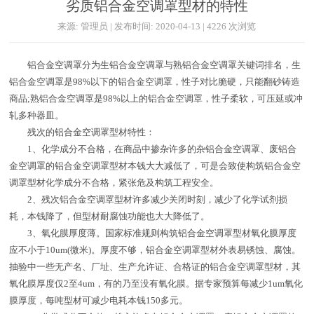
劣质铝合金空调罩型材的特性
来源: 管理员 | 发布时间: 2020-04-13 | 4226 次浏览
铝合金空调罩分为生铝合金空调罩与熟铝合金空调罩关键词排名，生
铝合金空调罩是98%以下的铝合金空调罩，性子对比脆硬，只能翻砂铸造
商品;熟铝合金空调罩是98%以上的铝合金空调罩，性子柔软，可压延或冲
轧多种器皿。
残次的铝合金空调罩型材特性：
1、化学成分不合格，在商品中掺杂许多的杂铝合金空调罩、废铝合
金空调罩的铝合金空调罩型材本钱大大减低了，可是会致使构筑铝合金空
调罩型材化学成分不合格，紧张危及构筑工程安全。
2、残次铝合金空调罩型材许多减少关闭时刻，减少了化学试剂损
耗，本钱降了，但型材耐腐蚀功能也大大降低了。
3、氧化膜厚度薄。国家标准规则构筑铝合金空调罩型材氧化膜厚度
应不小于10um(微米)。厚度不够，铝合金空调罩型材外表易锈蚀、腐蚀。
抽验中一些无产名、厂址、生产允许证、合格证的铝合金空调罩型材，其
氧化膜厚度仅2至4um，有的乃至没有氧化膜。据专家预算每减少1um氧化
膜厚度，每吨型材可减少电耗本钱150多元。