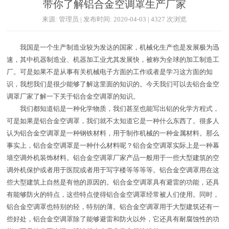
带你了解铝合金空调罩生产厂家
来源: 管理员 | 发布时间: 2020-04-03 | 4327 次浏览
我国是一个生产制造业较为发达的国家，机械化生产也是发展极为迅
速，其中机器制造业、机器加工业尤其发展快，被称为全球的加工制造工
厂。可是如果不是从事有关机械电子方面的工作或者是学习这方面的知
识，我想我们是很少能够了解这里面的知识的。今天我们可以去铝合金空
调罩厂家了解一下关于铝合金空调罩的知识。
我们都知道铝是一种化学物质，我们甚至也能写出铝的化学方程式，
可是如果是铝合金空调罩，我们就不太知道它是一种什么东西了。很多人
认为铝合金空调罩是一种钢铁材料，用于制作机械的一种金属材料。那么
事实上，铝合金空调罩是一种什么材料呢？铝合金空调罩实际上是一种幕
墙空调外机装饰材料。铝合金空调罩厂家产品一般用于一些大型建筑的空
调外机保护或者用于医院或者用于写字楼等等等等。铝合金空调罩用在这
些大型建筑上自然是有他的原因的。铝合金空调罩具有避雷的功能，还具
有能够防火的特点，这些特点使得铝合金空调罩经常被人们使用。同时，
铝合金空调罩也特别的轻，特别的薄。铝合金空调罩用于大型建筑还有一
些好处，铝合金空调罩除了能够避雷和防火以外，它还具有耐腐蚀性的功