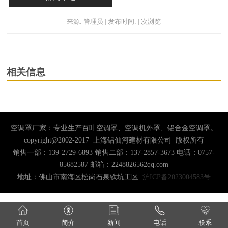
来源: 管理员 | 发布时间: | 次浏览
相关信息
空调罩厂家：专业生产百叶空调罩、空调机外罩、铝合金空调罩。
copyright@2002-2017 上海铝仙河建材有限公司 版权所有
销售一部：139-2729-6893 销售二部：137-2857-3673 电话：0757-
85682587 邮箱：2248826562qq.com
地址：佛山市南海区松岗石泉铁坑工区
沪ICP备2023004583号
首页
简介
新闻
电话
联系