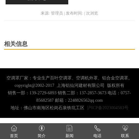
来源: 管理员 | 发布时间: | 次浏览
相关信息
空调罩厂家：专业生产百叶空调罩、空调机外罩、铝合金空调罩。
copyright@2002-2017 上海铝仙河建材有限公司 版权所有
销售一部：139-2729-6893 销售二部：137-2857-3673 电话：0757-
85682587 邮箱：2248826562qq.com
地址：佛山市南海区松岗石泉铁坑工区
沪ICP备2023004583号
首页
简介
新闻
电话
联系