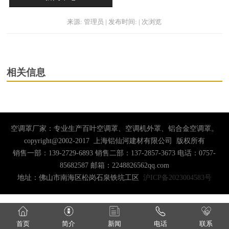
来源: 管理员 | 发布时间: | 次浏览
相关信息
空调罩厂家：专业生产百叶空调罩、空调机外罩、铝合金空调罩。
copyright@2002-2017 上海铝仙河建材有限公司 版权所有
销售一部：139-2729-6893 销售二部：137-2857-3673 电话：0757-
85682587 邮箱：2248826562qq.com
地址：佛山市南海区松岗石泉铁坑工区
沪ICP备2023004583号
首页
简介
新闻
电话
联系